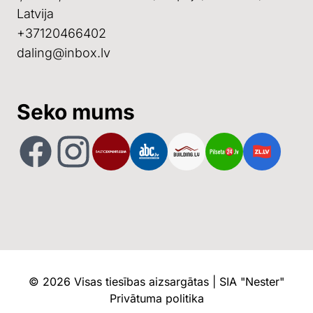
Latvija
+37120466402
daling@inbox.lv
Seko mums
Facebook
Instagram
Baltic Export
ABC
Building
Pilseta24
ZL
©
2026
Visas tiesības aizsargātas | SIA "Nester"
Privātuma politika