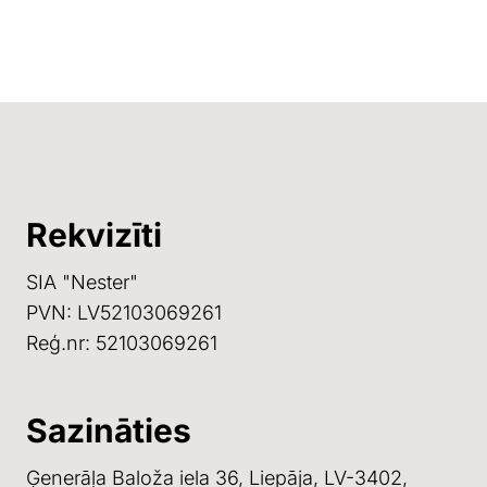
Rekvizīti
SIA "Nester"
PVN:
LV52103069261
Reģ.nr:
52103069261
Sazināties
Ģenerāļa Baloža iela 36, Liepāja, LV-3402,