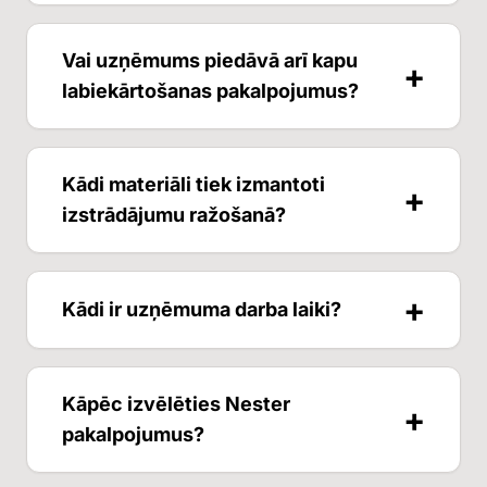
konkrētā objekta specifiku.
Nester atrodas Liepājā, Ģenrāļa Baloža ielā
Vai uzņēmums piedāvā arī kapu
+
36 un ar uzņēmumu iespējams sazināties pa
labiekārtošanas pakalpojumus?
tālruni +37120466402 vai e-pastu
daling@inbox.lv.
Jā, uzņēmums nodrošina kapu pieminekļu
Kādi materiāli tiek izmantoti
+
izgatavošanu, restaurāciju, apmaļu
izstrādājumu ražošanā?
uzstādīšanu un citus kapu labiekārtošanas
darbus.
Galvenokārt tiek izmantots granīts un citi
+
Kādi ir uzņēmuma darba laiki?
dabīgā akmens veidi, kas izceļas ar augstu
izturību, ilgmūžību un estētisku izskatu.
Parasti uzņēmums strādā darba dienās un
Kāpēc izvēlēties Nester
+
sestdienās, savukārt svētdienās ir slēgts.
pakalpojumus?
Precīzākā informācija par darba laikiem
pieejama uzņēmuma mājaslapā.