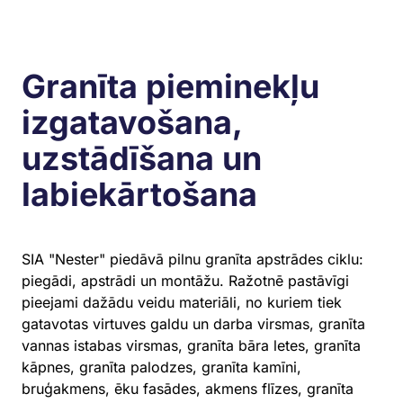
Granīta pieminekļu
izgatavošana,
uzstādīšana un
labiekārtošana
SIA "Nester" piedāvā pilnu granīta apstrādes ciklu:
piegādi, apstrādi un montāžu. Ražotnē pastāvīgi
pieejami dažādu veidu materiāli, no kuriem tiek
gatavotas virtuves galdu un darba virsmas, granīta
vannas istabas virsmas, granīta bāra letes, granīta
kāpnes, granīta palodzes, granīta kamīni,
bruģakmens, ēku fasādes, akmens flīzes, granīta