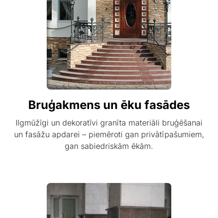
Bruģakmens un ēku fasādes
Ilgmūžīgi un dekoratīvi granīta materiāli bruģēšanai
un fasāžu apdarei – piemēroti gan privātīpašumiem,
gan sabiedriskām ēkām.