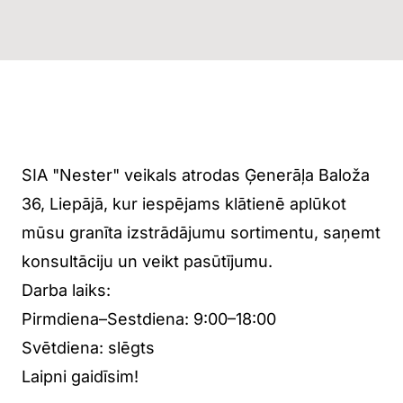
Nester piedāvā kvalitatīvus un ilgmūžīgus
risinājumus, individuālu pieeju katram
klientam un pilnu servisu no idejas līdz
realizācijai, nodrošinot profesionālu un ērtu
sadarbību.
SIA "Nester" veikals atrodas Ģenerāļa Baloža
36, Liepājā, kur iespējams klātienē aplūkot
mūsu granīta izstrādājumu sortimentu, saņemt
konsultāciju un veikt pasūtījumu.
Darba laiks:
Pirmdiena–Sestdiena: 9:00–18:00
Svētdiena: slēgts
Laipni gaidīsim!