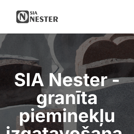
Your Company
Open
SIA Nester -
granīta
pieminekļu
izgatavošana,