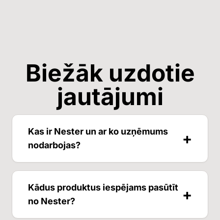
Biežāk uzdotie
jautājumi
Kas ir Nester un ar ko uzņēmums
+
nodarbojas?
Nester ir Latvijas uzņēmums, kas
Kādus produktus iespējams pasūtīt
+
specializējas dabīgā akmens, īpaši granīta,
no Nester?
apstrādē un izstrādājumu izgatavošanā.