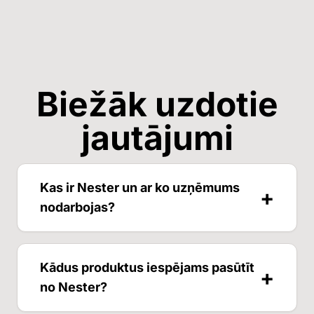
Biežāk uzdotie
jautājumi
Kas ir Nester un ar ko uzņēmums
+
nodarbojas?
Nester ir Latvijas uzņēmums, kas
Kādus produktus iespējams pasūtīt
+
specializējas dabīgā akmens, īpaši granīta,
no Nester?
apstrādē un izstrādājumu izgatavošanā.