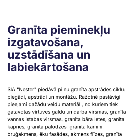
Granīta pieminekļu
izgatavošana,
uzstādīšana un
labiekārtošana
SIA "Nester" piedāvā pilnu granīta apstrādes ciklu:
piegādi, apstrādi un montāžu. Ražotnē pastāvīgi
pieejami dažādu veidu materiāli, no kuriem tiek
gatavotas virtuves galdu un darba virsmas, granīta
vannas istabas virsmas, granīta bāra letes, granīta
kāpnes, granīta palodzes, granīta kamīni,
bruģakmens, ēku fasādes, akmens flīzes, granīta