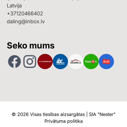
Latvija
+37120466402
daling@inbox.lv
Seko mums
Facebook
Instagram
Baltic Export
ABC
Building
Pilseta24
ZL
©
2026
Visas tiesības aizsargātas | SIA "Nester"
Privātuma politika