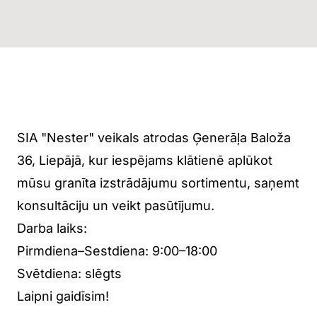
Nester piedāvā kvalitatīvus un ilgmūžīgus
risinājumus, individuālu pieeju katram
klientam un pilnu servisu no idejas līdz
realizācijai, nodrošinot profesionālu un ērtu
sadarbību.
SIA "Nester" veikals atrodas Ģenerāļa Baloža
36, Liepājā, kur iespējams klātienē aplūkot
mūsu granīta izstrādājumu sortimentu, saņemt
konsultāciju un veikt pasūtījumu.
Darba laiks:
Pirmdiena–Sestdiena: 9:00–18:00
Svētdiena: slēgts
Laipni gaidīsim!