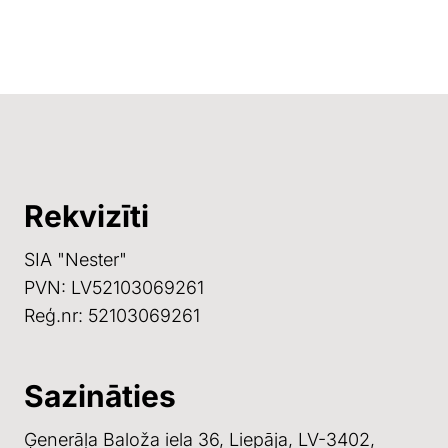
Rekvizīti
SIA "Nester"
PVN:
LV52103069261
Reģ.nr:
52103069261
Sazināties
Ģenerāļa Baloža iela 36, Liepāja, LV-3402,