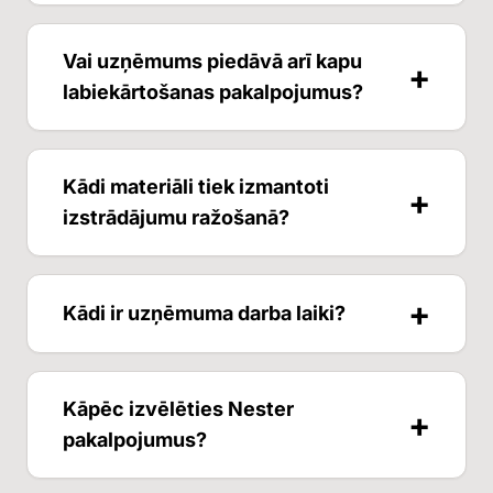
konkrētā objekta specifiku.
Nester atrodas Liepājā, Ģenrāļa Baloža ielā
Vai uzņēmums piedāvā arī kapu
+
36 un ar uzņēmumu iespējams sazināties pa
labiekārtošanas pakalpojumus?
tālruni +37120466402 vai e-pastu
daling@inbox.lv.
Jā, uzņēmums nodrošina kapu pieminekļu
Kādi materiāli tiek izmantoti
+
izgatavošanu, restaurāciju, apmaļu
izstrādājumu ražošanā?
uzstādīšanu un citus kapu labiekārtošanas
darbus.
Galvenokārt tiek izmantots granīts un citi
+
Kādi ir uzņēmuma darba laiki?
dabīgā akmens veidi, kas izceļas ar augstu
izturību, ilgmūžību un estētisku izskatu.
Parasti uzņēmums strādā darba dienās un
Kāpēc izvēlēties Nester
+
sestdienās, savukārt svētdienās ir slēgts.
pakalpojumus?
Precīzākā informācija par darba laikiem
pieejama uzņēmuma mājaslapā.