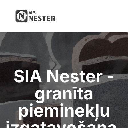
Your Company
Open
SIA Nester -
granīta
pieminekļu
izgatavošana,