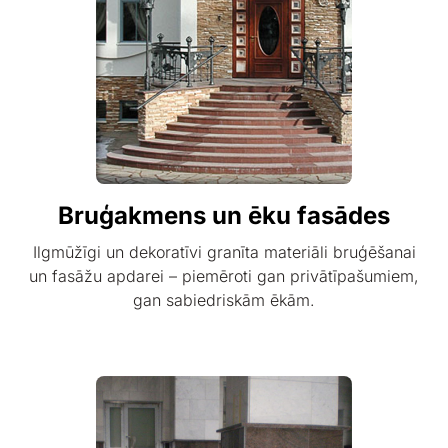
Bruģakmens un ēku fasādes
Ilgmūžīgi un dekoratīvi granīta materiāli bruģēšanai
un fasāžu apdarei – piemēroti gan privātīpašumiem,
gan sabiedriskām ēkām.