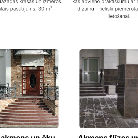
dažādās krāsās un izmēros.
kas apvieno praktiskumu ar 
lais pasūtījums: 30 m³.
dizainu – lieliski piemērot
lietošanai.
ģakmens un ēku
Akmens flīzes un