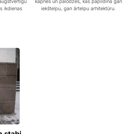
augstvērtīgu
kāpnes un palodzes, kas papildina gan
as ikdienas
iekštelpu, gan ārtelpu arhitektūru.
 stabi