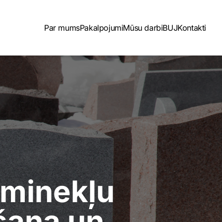
Par mums
Pakalpojumi
Mūsu darbi
BUJ
Kontakti
eminekļu
šana un