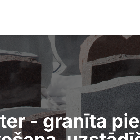
ter - granīta pi
vošana, uzstādī