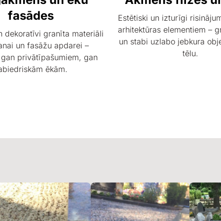
fasādes
Estētiski un izturīgi risināj
arhitektūras elementiem – gr
n dekoratīvi granīta materiāli
un stabi uzlabo jebkura obj
nai un fasāžu apdarei –
tēlu.
 gan privātīpašumiem, gan
abiedriskām ēkām.