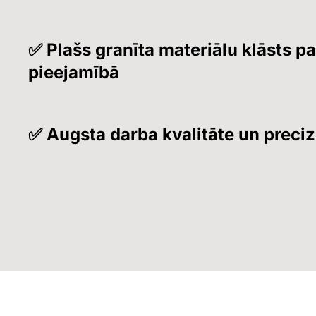
✅ Plašs granīta materiālu klāsts p
pieejamībā
✅ Augsta darba kvalitāte un preciz