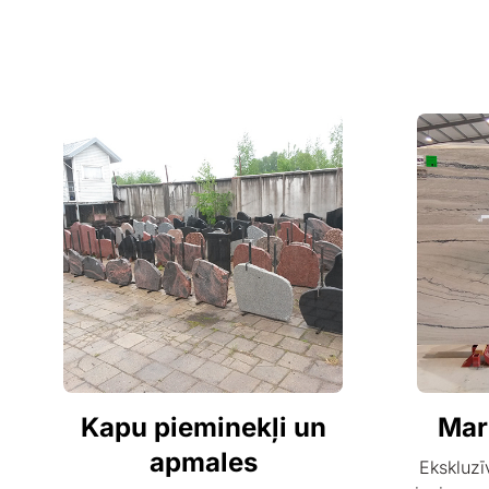
Kapu pieminekļi un
Mar
apmales
Ekskluzī