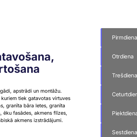
Day of the We
Pirmdien
atavošana,
Otrdiena
ārtošana
Trešdien
egādi, apstrādi un montāžu.
Ceturtdie
 kuriem tiek gatavotas virtuves
, granīta bāra letes, granīta
, ēku fasādes, akmens flīzes,
Piektdien
dabiskā akmens izstrādājumi.
Sestdien