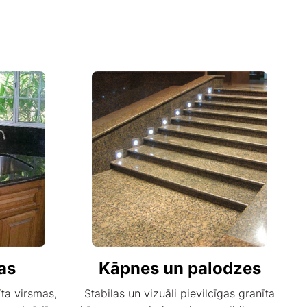
as
Kāpnes un palodzes
īta virsmas,
Stabilas un vizuāli pievilcīgas granīta