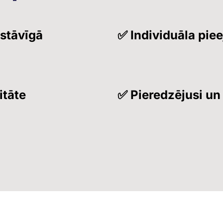
astāvīgā
✅ Individuāla pie
itāte
✅ Pieredzējusi u