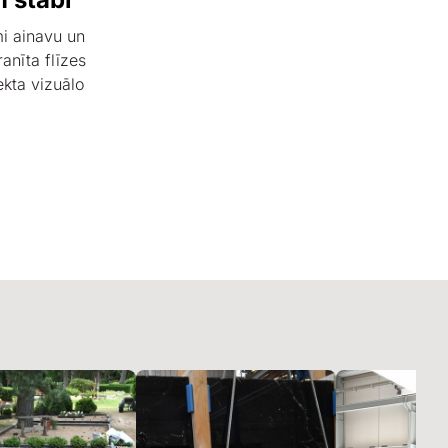
umi ainavu un
anīta flīzes
ekta vizuālo