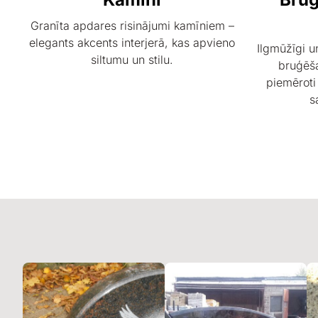
Granīta apdares risinājumi kamīniem –
elegants akcents interjerā, kas apvieno
Ilgmūžīgi u
siltumu un stilu.
bruģēša
piemēroti
s