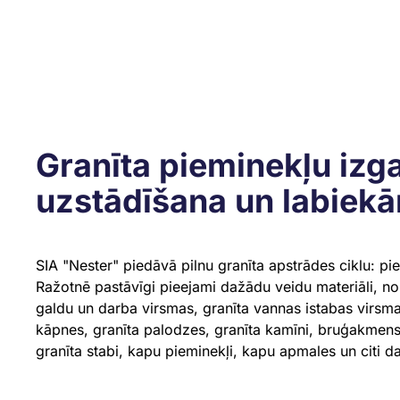
Granīta pieminekļu izg
uzstādīšana un labiek
SIA "Nester" piedāvā pilnu granīta apstrādes ciklu: pi
Ražotnē pastāvīgi pieejami dažādu veidu materiāli, no
galdu un darba virsmas, granīta vannas istabas virsmas
kāpnes, granīta palodzes, granīta kamīni, bruģakmens
granīta stabi, kapu pieminekļi, kapu apmales un citi 