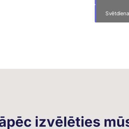
Svētdien
āpēc izvēlēties mū