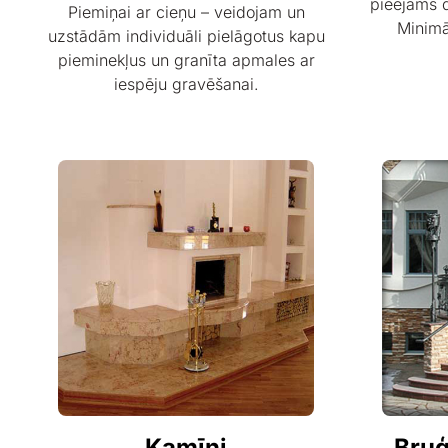
pieejams 
Piemiņai ar cieņu – veidojam un
Minimā
uzstādām individuāli pielāgotus kapu
pieminekļus un granīta apmales ar
iespēju gravēšanai.
Kamīni
Bru