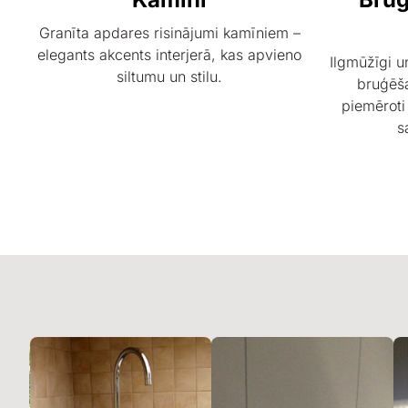
Granīta apdares risinājumi kamīniem –
elegants akcents interjerā, kas apvieno
Ilgmūžīgi u
siltumu un stilu.
bruģēša
piemēroti
s