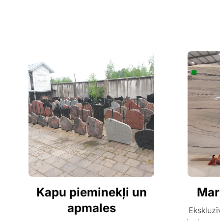
Kapu pieminekļi un
Mar
apmales
Ekskluzī