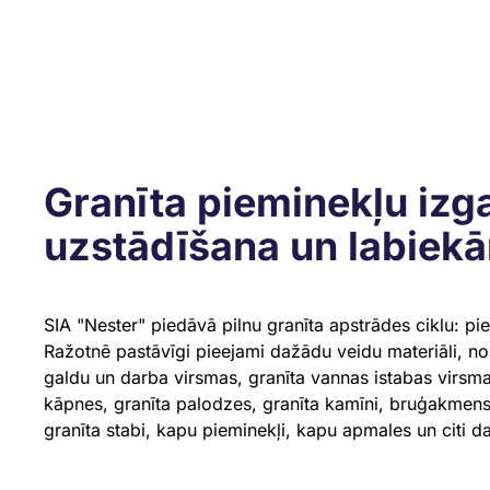
Granīta pieminekļu izg
uzstādīšana un labiek
SIA "Nester" piedāvā pilnu granīta apstrādes ciklu: pi
Ražotnē pastāvīgi pieejami dažādu veidu materiāli, no
galdu un darba virsmas, granīta vannas istabas virsmas
kāpnes, granīta palodzes, granīta kamīni, bruģakmens
granīta stabi, kapu pieminekļi, kapu apmales un citi 