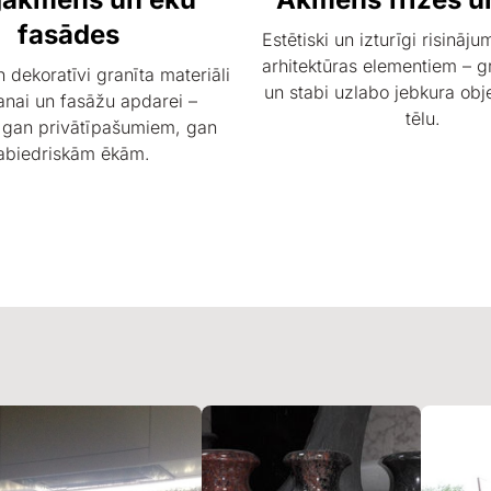
fasādes
Estētiski un izturīgi risināj
arhitektūras elementiem – gr
n dekoratīvi granīta materiāli
un stabi uzlabo jebkura obj
nai un fasāžu apdarei –
tēlu.
 gan privātīpašumiem, gan
abiedriskām ēkām.