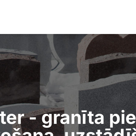
ter - granīta pi
vošana, uzstādī