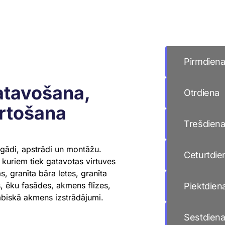
Day of the We
Pirmdien
atavošana,
Otrdiena
ārtošana
Trešdien
egādi, apstrādi un montāžu.
Ceturtdie
 kuriem tiek gatavotas virtuves
, granīta bāra letes, granīta
, ēku fasādes, akmens flīzes,
Piektdien
dabiskā akmens izstrādājumi.
Sestdien