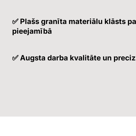
✅ Plašs granīta materiālu klāsts p
pieejamībā
✅ Augsta darba kvalitāte un preciz