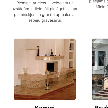
pieejams 
Piemiņai ar cieņu – veidojam un
Minimā
uzstādām individuāli pielāgotus kapu
pieminekļus un granīta apmales ar
iespēju gravēšanai.
Kamīni
Bru