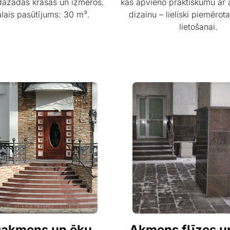
dažādās krāsās un izmēros.
kas apvieno praktiskumu ar 
lais pasūtījums: 30 m³.
dizainu – lieliski piemērot
lietošanai.
ģakmens un ēku
Akmens flīzes un