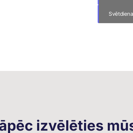
Svētdien
āpēc izvēlēties mū