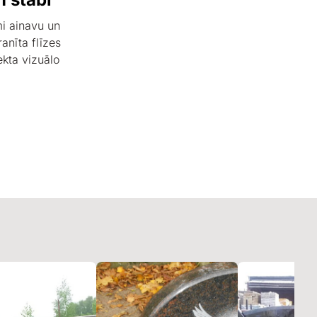
umi ainavu un
anīta flīzes
ekta vizuālo