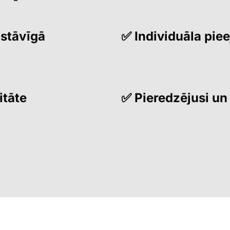
astāvīgā
✅ Individuāla pie
itāte
✅ Pieredzējusi u