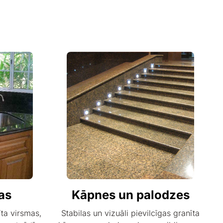
as
Kāpnes un palodzes
īta virsmas,
Stabilas un vizuāli pievilcīgas granīta