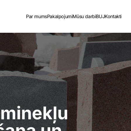
Par mums
Pakalpojumi
Mūsu darbi
BUJ
Kontakti
eminekļu
šana un