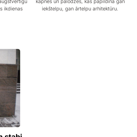
augstvērtīgu
kāpnes un palodzes, kas papildina gan
as ikdienas
iekštelpu, gan ārtelpu arhitektūru.
 stabi